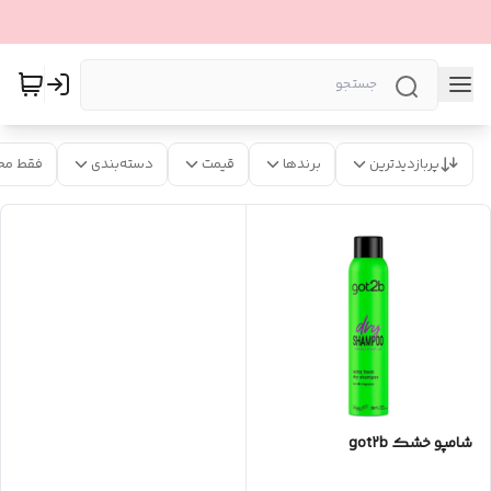
پربازدیدترین
برندها
قیمت
دسته‌بندی
فقط مح
شامپو خشک got2b