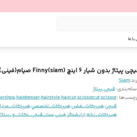
با ما
ی پیتاژ بدون شیار 6 اینچ Finny(siam) صیام(فینی)
ند:
Siam
سته‌بندی
:
قیچی پیتاژ
چسب‌ها :
scissor
،
scissorcut
،
haircut
،
hairstyle
،
hairdresser
،
bershop
قيچى
،
هيركات_فشن
،
هيركات_تخصصي
،
هيركات_مردان
هيركات_زنانه
،
ارايشگر
،
فينى
،
ست_قیچی_کات_و_پیتاژ