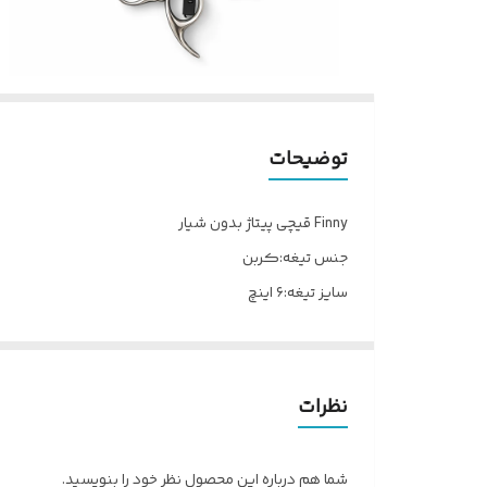
توضیحات
Finny قيچى پیتاژ بدون شيار
جنس تيغه:كربن
سايز تيغه:٦ اینچ
برند Finny از جمله برندهای با کیفیت موجود در 
می باشد و با ترکیب آلیاژ آن با كربن بسیار قیچی سبک 
کنید ________ تهران ________ ٠٩١٢۹۵۸۷۵۸۸ ________ @prb.ir #قيچى اصلاح#هيركات_فشن
نظرات
شما هم درباره این محصول نظر خود را بنویسید.