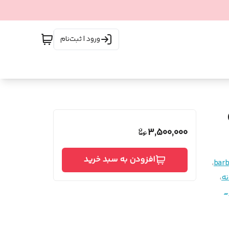
ورود | ثبت‌نام
3,500,000
افزودن به سبد خرید
،
bar
ه
،
_