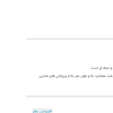
ه به صورت بی سیم کار کند. قدرتمند و با دقت عملکرد بالا و طول عمر بالا از ویژگی های ماشین
یک کردلس 8148 110 تا 240 ولت و فرکانس 50 تا 60 هرتز است که به این معنا است مانند تمام ماشین اصلاح های دیگر با برق ایران
افزودن نظر