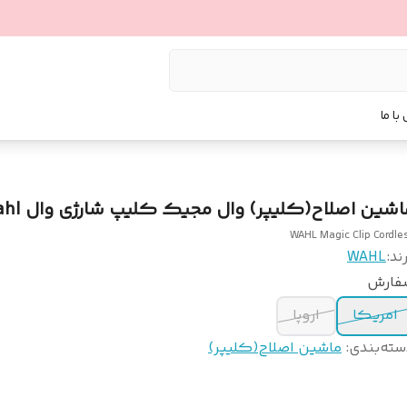
با ما
اشین اصلاح(کلیپر) وال مجیک کلیپ شارژی وال Wahl
WAHL Magic Clip Cordle
ند:
WAHL
فارش
امریکا
اروپا
سته‌بندی
:
ماشین اصلاح(کلیپر)