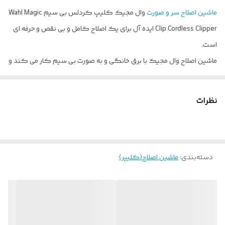
ماشین اصلاح سر و صورت
وال مجیک کلیپ کردلس بی سیم Wahl Magic
Clip Cordless Clipper ایده آل برای یک اصلاح کامل و بی نقص و حرفه ای
است.
ماشین اصلاح وال مجیک با برق خانگی و به صورت بی سیم کار می کند و
می تواند تا 90 دقیقه به صورت بی سیم کار کند. قدرتمند و با دقت
عملکرد بالا و طول عمر بالا از ویژگی های ماشین اصلاح وال است که با
نظرات
قیمت مناسبی در اختیار شما قرار میگیرد.
ماشین وال مجیک کردلس دارای موتور روتاری است.ولتاژ مجیک کردلس
8148 110 تا 240 ولت و فرکانس 50 تا 60 هرتز است که به این معنا است
دسته‌بندی
:
ماشین اصلاح(کلیپر)
مانند تمام ماشین اصلاح های دیگر با برق ایران سازگاری دارد و فقط نیاز به
خرید دو شاخه می باشد.