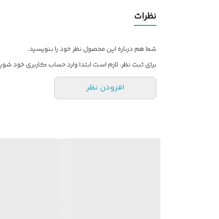
نظرات
حتی روی موهای ضخیم و پرپشت فراهم می‌ کند. ثبات ق
تیغه دقیق
شما هم درباره این محصول نظر خود را بنویسید.
حرکت روان تیغه روی مو باعث می‌ شود اصلاح بدون
برای ثبت نظر، لازم است ابتدا وارد حساب کاربری خود شوید
افزودن نظر
استفاده طولانی‌ مدت را فراهم می‌ کند و برای استفاد
طراحی ارگونومیک و خوش‌ دست
مشخصات فنی ماشین اصلاح Rezonal PRO Ranger
کاربرد: حجم‌ زنی، کوتاهی مو، فید و سایه‌ زنی
نوع موتور: پرقدرت با سرعت بالا
جنس تیغه: فولادی با برش دقیق
منبع تغذیه: باتری قابل شارژ (بی‌ سیم)
مدت زمان استفاده: طولانی‌ مدت، مناسب استفاده حرفه‌
طراحی بدنه: ارگونومیک و مقاوم