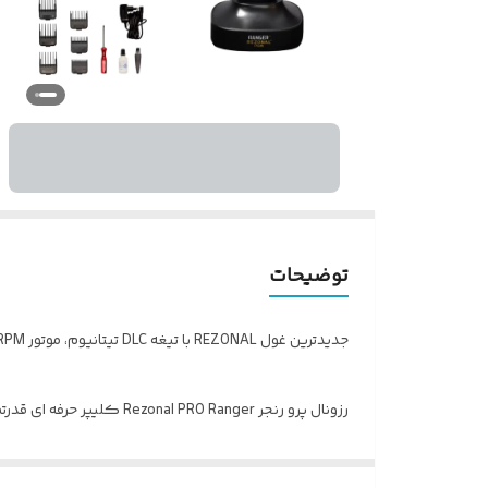
توضیحات
جدیدترین غول REZONAL با تیغه DLC تیتانیوم، موتور ۱۵۰۰۰RPM و باتری ۵ ساعته! دیگه وقتشه مثل حرفه‌ای‌ها فید کنی!
رزونال پرو رنجر Rezonal PRO Ranger کلیپر حرفه‌ ای قدرتمند مناسب برای حجم‌ زنی
اصلاح رزونال پرو رنجر انتخابی ایده‌ آل برای آرایشگران ح
ویژگی های قابل ذکر ماشین اصلاح حجم زن رزونال پرو رن