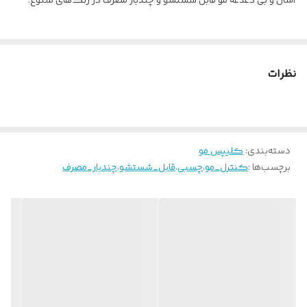
آسان و بی دغدغه مو قابل شستشو و چندبار مصرف در رنگ‌های متنوع.
نظرات
دسته‌بندی
:
کلیپس مو
برچسب‌ها :
کنترل_مو
،
چسبی
،
قابل_شستشو
،
چندبار_مصرف