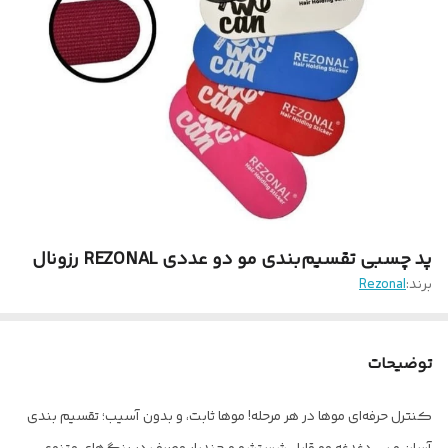
پد چسبی تقسیم‌بندی مو دو عددی REZONAL‌ رزونال
برند:
Rezonal
توضیحات
کنترل حرفه‌ای موها در هر مرحله! موها ثابت، و بدون آسیب؛ تقسیم بندی