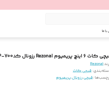
با ما
 کات ۶ اینچ‌ پریمیوم Rezonal رزونال کدP-700
ند:
Rezonal
سته‌بندی
:
قیچی کات
چسب‌ها :
قیچی
،
رزونال
،
پریمیوم