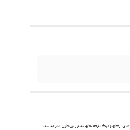
ن ایده آل،دسته های ارگونومیک،تیغه های بسیار تیز،طول عمر مناسب