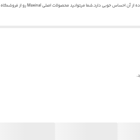
توانید‌ محصولات اصلی Maxinal رو از فروشگاه prbshop با خیال آسوده تهیه بفرمایید.
.