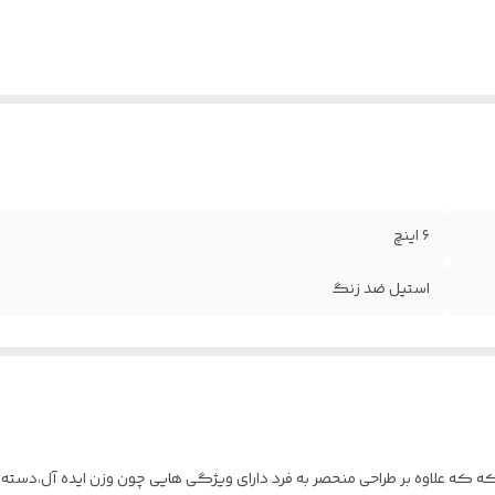
۶ اینچ
استیل ضد زنگ
Max از آلیاژ استیل درجه۱ ساخته شده که که علاوه بر طراحی منحصر به فرد دارای ویژگی هایی چون وز