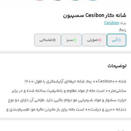
شانه کار Cesibon سسیبون
برند:
Cesibon
رنگ
آبی
صورتی
سبز
مشکی
توضیحات
شانه **Cesibon** یک شانه حرفه‌ای آرایشگری با طول **۱۷
سانتی‌متر** است که از مواد مقاوم و باکیفیت ساخته شده و در برابر
حرارت سشوار و مواد شیمیایی مو دوام بالایی دارد. طراحی آن دارای دو نوع
دندانه **ریز و درشت** است که برای باز کردن گره مو، تقسیم‌بندی و
کوتاهی دقیق مو بسیار مناسب است. سطح دندانه‌ها کاملاً صیقلی بوده و
بدون آسیب یا کشیدن مو، به‌راحتی در میان مو حرکت می‌کند. مناسب