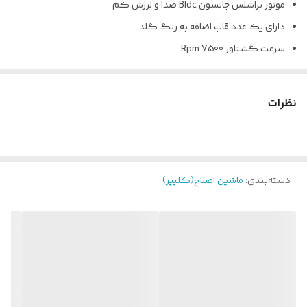
موتور براشلس جانسون Bldc صدا و لرزش کم
دارای یک عدد قاب اضافه به رنگ گلد
سرعت گشتاور 7500 Rpm
3 ساعت کارکرد دستگاه با هر بار شارژ
پین درایور تیغه زاپاس
نظرات
دارای 6 عدد شانه دبل مگنت
باتری پرو لیتیوم یون 3350 mah
استفاده به صورت برق و شارژ
دسته‌بندی
:
تیغه تیپر پلاس و با عرض 45 میلی متر
ماشین اصلاح(کلیپر)
آلیاژ 440 کربن استیل ضد زنگ ژاپن
زاویه 35 درجه تیغه جهت برش بهتر
اندازه گارد 0/3 تا 4 میلی متر
اهرم کلیک دار
دارای آداپتور یونیورسال با سیم 3 متر