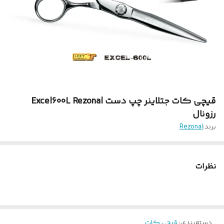
قیچی کات جتلاینر چپ دست Excel600L Rezonal
رزونال
برند:
Rezonal
نظرات
دسته‌بندی
:
قیچی کات