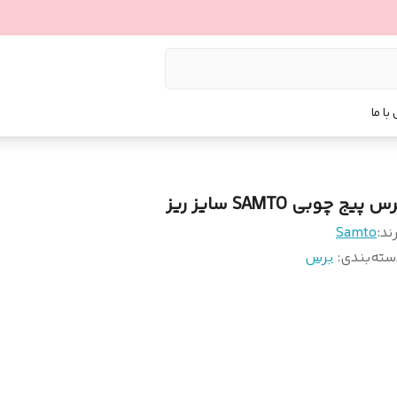
با ما
س پیج چوبی SAMTO سایز ریز
ند:
Samto
سته‌بندی
:
برس