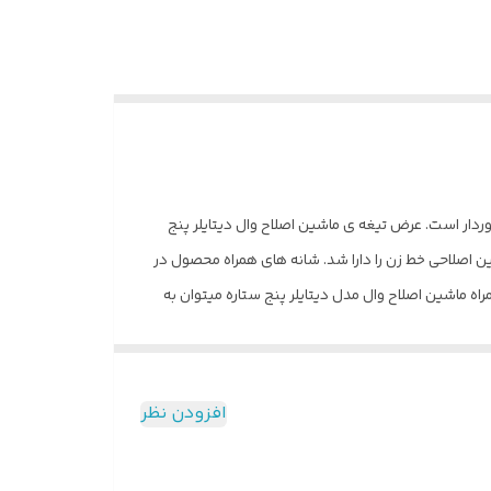
رطوبت برخوردار است. عرض تیغه‌ ی ماشین اصلاح وال دیتایلر پنج
اح برای ماشین اصلاحی خط زن را دارا شد. شانه‌ های همراه محصول در
قلام همراه ماشین اصلاح وال مدل دیتایلر پنج ستاره میتوان به
سه عدد شانه ، روغن مخصوص،برس تمیز کننده و درپوش محافظ اشاره کرد. ويژگى محصول جنس تیغه: استیل ضد زنگ اندازه اصلاح: 0.4 میلی متر مقاومت در برابر آب: ندارد استفاده به صورت
خشک و مرطوب: ندارد قابلیت شستشو: ندارد سر قابل شستشو: ندارد تیغه های خود تیز شونده: ندارد منبع تغذیه: برق خانگی (با سیم) تیغه‌ ی T شکل سایز شانه‌ها: 1.5، 4.5 و 6 میلی‌متر دارای
حلقه‌ی مخصوص آویزان کردن وزن: 374 گرم طول دستگاه: 13 سانتی‌ متر طول سیم: 2.4 متر جنس بدنه: استیل دارای ولتاژ جهانی 100240 ________ تهران ________ ۰۹۱۲۹۵۸۷۵۸۸
افزودن نظر