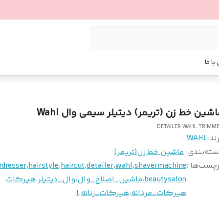
با ما
اشین خط زن (تریمر) دیتیلر سیمی وال Wahl
DETAILER WAHL TRIMM
ند:
WAHL
سته‌بندی
:
ماشین خط زن(تریمر)
چسب‌ها :
shavermachine
،
wahl
،
detailer
،
haircut
،
hairstyle
،
rdresser
beautysalon
،
ماشين_اصلاح_وال
،
وال_ديتيلر
،
هيركات
،
هيركات_مردانه
،
هيركات_زنانه
،
ا