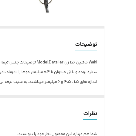
توضیحات
Wahl ماشين خط زن Detailer
ستاره بوده و با آن میتوان تا 4
اندازه‌ های 1.5 ، 4.5 و 6 میلیمتر میبا
نظرات
________ @prb.ir ٓرايشگر ٓرايشگاه_مردانه #
شما هم درباره این محصول نظر خود را بنویسید.