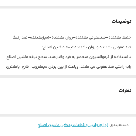
توضیحات
خنک کننده-ضدعفونی کننده-روان کننده-تمیزکننده-ضد زنگ
ضد عفونى كننده و روان كننده تيغه ماشين اصلاح:
با استفاده از فرمولاسيون منحصر به فرد وقدرتمند، سطح تيغه ماشين اصلاح
رابه راحتى ضد عفونى مى كند، وباعث از بين بردن ميكروب ، قارچ، باكترى
و ويروس مى گردد ، به دليل داشتن تركيبات خاص ، تيغه ماشين را روغن
كارى مى كند تا از كند شدن آن جلوگیری كند
نظرات
خنك كننده و تميز كننده تيغه ماشين اصلاح:
مواد به كار رفته در اين محصول تيغه ماشين اصلاح را خنك مى كند و
هركونه گرد و غبار و مو را از روى تيغه ماشين پاك مى كند وتيغه ماشين
دسته‌بندی
:
اصلاح را براق مى كند
لوازم جانبی و قطعات یدکی ماشین اصلاح
جلوگیرى از فرسايش و زنگ زدگی تيغه ماشين اصلاح: