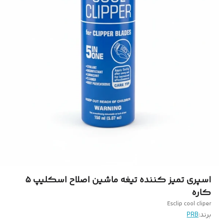
‎اسپری تميز كننده تيغه ماشين اصلاح اسكليپ ۵
کاره
Esclip cool cliper
برند:
PRB