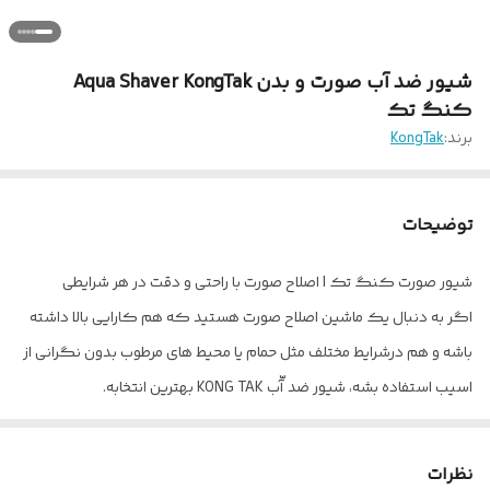
شیور ضد آب صورت و بدن Aqua Shaver KongTak
کنگ تک
برند:
KongTak
توضیحات
شیور صورت کنگ تک | اصلاح صورت با راحتی و دقت در هر شرایطی
اگر به دنبال یک ماشین اصلاح صورت هستید که هم کارایی بالا داشته
باشه و هم درشرایط مختلف مثل حمام یا محیط های مرطوب بدون نگرانی از
اسیب استفاده بشه، شیور ضد آّب KONG TAK بهترین انتخابه.
این دستگاه با طراحی ارگونومیک و دو تیغه گردان و یک لاین تیغه
وسط برای بلند کردن موهای خوابیده، تجربه ای نرم بدون التهاب و فوق
نظرات