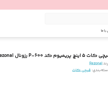
با ما
 کات ۵ اینچ پریمیوم کد P-600 رزونال Rezonal
ند:
Rezonal
سته‌بندی
:
قیچی کات