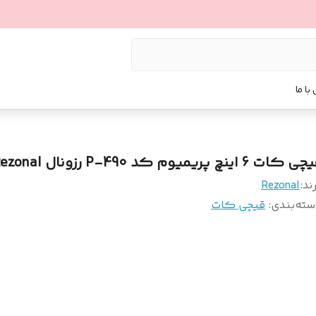
با ما
 کات 6 اینچ پریمیوم کد P-490 رزونال Rezonal
ند:
Rezonal
سته‌بندی
:
قیچی کات