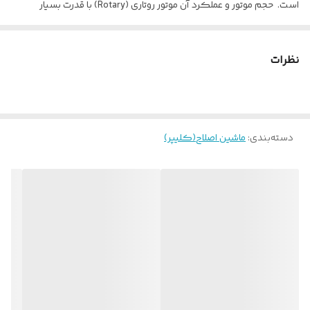
است. حجم موتور و عملکرد آن موتور روتاری (Rotary) با قدرت بسیار
مناسب برای همه انواع موها است و سرعت موتور حدود 6
,
500 دور در دقیقه
(RPM) دارد که به معنای توانایی بالایی موتور برای برش روان و سریع حتی
نظرات
موهای ضخیم است.
عملکرد بی‌سیم: تا حدود 100 دقیقه کار بی‌ سیم پس از شارژ کامل
باتری.
دسته‌بندی
:
زمان شارژ: حدود 60 دقیقه.
ماشین اصلاح(کلیپر)
نوع تیغه: تیغه حرفه‌ای Super Taper X – مناسب تیپر و فید سایه زنی و
شکل‌ دهی دقیق مو.
عرض تیغه: حدود 46 mm – برای حجم‌زدن و برش سریع بخش‌ های بزرگ
مو مناسب است.
طول برش: حدود 0.5–1.2 mm (بدون شانه) – مناسب اصلاح نزدیک
پوست و فیدهای حرفه‌ای.
دارای 10 شانه اتصال به تیغه پلاستیکی