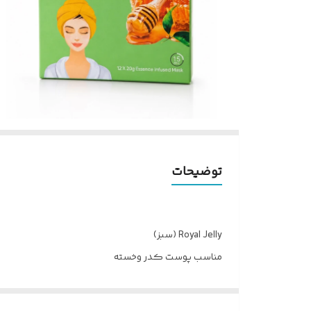
توضیحات
Royal Jelly (سبز)
مناسب پوست كدر وخسته
تغذيه كننده قوى
شفاف كننده