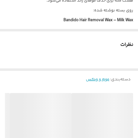
هست که برای حذف موهای زائد استفاده می‌شود.
روی بسته نوشته شده:
Bandido Hair Removal Wax – Milk Wax
یعنی وکس موبر برند Bandido با عصاره یا فرمول شیری.
نظرات
دسته‌بندی
:
موم و وکس
ویژگی‌های این مدل معمولاً:
مناسب برای حذف موهای زائد بدن
بافت نرم‌تر نسبت به بعضی وکس‌های کلاسیک
کمک به کاهش التهاب و خشکی پوست
مناسب استفاده سالنی و خانگی