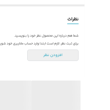
- ایجاد حالت و تثبیت فرم مو
- افزایش درخشندگی و لطافت مو
- حاوی روغن زیتون و روغن نارگیل
نظرات
- کمک به آبرسانی موهای خشک و آسیب‌دیده
- بافت سبک و بدون ایجاد چسبندگی
شما هم درباره این محصول نظر خود را بنویسید.
- مناسب استفاده روزانه
برای ثبت نظر، لازم است ابتدا وارد حساب کاربری خود شوید
- حجم: 300 میلی‌لیتر
افزودن نظر
نحوه مصرف:
مقدار مناسبی از موس را روی موهای نم‌دار یا خشک پخش ک