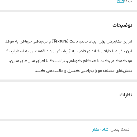
برند:
PRB
توضیحات
ابزاری کاربردی برای ایجاد حجم، بافت (Texture) و فرم‌دهی حرفه‌ای به موها.
این گیره با طراحی شانه‌ای خاص، به آرایشگران و علاقه‌مندان به استایلینگ
مو کمک می‌کند تا هنگام کوتاهی، براشینگ یا اجرای مدل‌های مدرن،
بخش‌های مختلف مو را به‌راحتی کنترل و حالت‌دهی کنند.
طراحی سبک و ارگونومیک محصول، استفاده طولانی‌مدت را آسان کرده و
دندانه‌های آن به‌گونه‌ای طراحی شده‌اند که موها را بدون آسیب یا
نظرات
کشیدگی در جای خود نگه دارند. پوشش مشکی مات نیز ظاهری
حرفه‌ای و مدرن به این ابزار بخشیده است.
ویژگی‌ها:
دسته‌بندی
:
شانه کار
• مناسب برای ایجاد تکسچر و حجم در مو