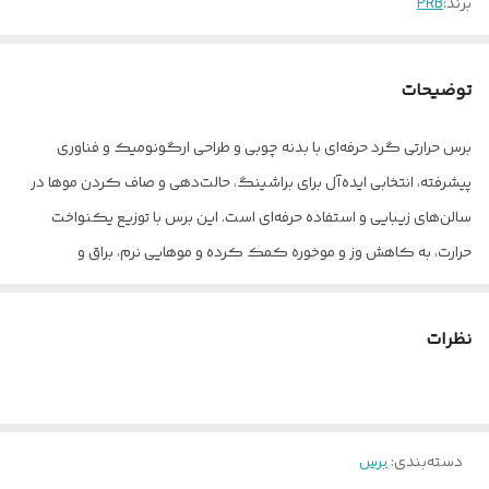
برند:
PRB
توضیحات
برس حرارتی گرد حرفه‌ای با بدنه چوبی و طراحی ارگونومیک و فناوری
پیشرفته، انتخابی ایده‌آل برای براشینگ، حالت‌دهی و صاف کردن موها در
سالن‌های زیبایی و استفاده حرفه‌ای است. این برس با توزیع یکنواخت
حرارت، به کاهش وز و موخوره کمک کرده و موهایی نرم، براق و
خوش‌حالت را برای شما به ارمغان می‌آورد.
ویژگی‌های محصول • مقاوم در برابر حرارت بالا و مناسب برای استفاده
نظرات
همراه با سشوار • ضد وز و موخوره برای داشتن موهایی صاف و درخشان •
ضد آب و مقاوم در برابر رطوبت • بدنه فلزی باکیفیت با انتقال حرارت
مناسب • دسته فایبر سبک و مقاوم با طراحی ارگونومیک • سازگار با
دسته‌بندی
:
برس
انواع مو شامل موهای صاف، فر، ضخیم، نازک و رنگ‌شده • کمک به