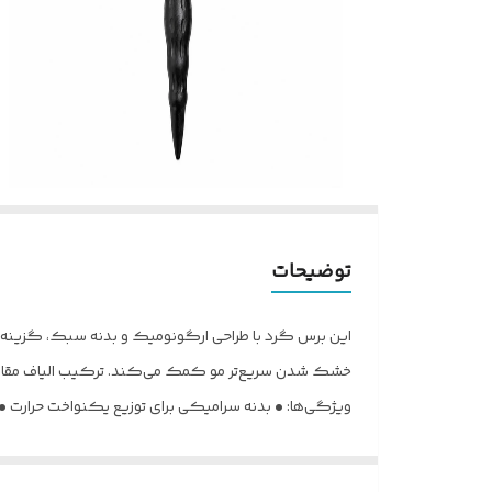
توضیحات
این برس گرد با طراحی ارگونومیک و بدنه سبک، گزینه‌ای
خشک شدن سریع‌تر مو کمک می‌کند. ترکیب الیاف مقاوم 
ویژگی‌ها: • بدنه سرامیکی برای توزیع یکنواخت حرارت 
استفاده همراه با سشوار • کمک به ایجاد حجم و فرم طبیعی 
مزایا: • خشک شدن سریع‌تر مو • افزایش درخشندگی و نر