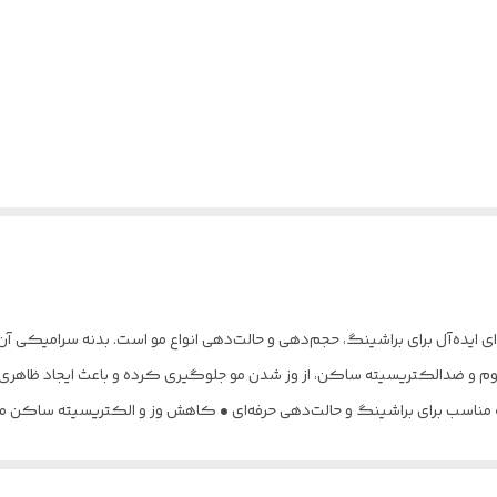
 ایده‌آل برای براشینگ، حجم‌دهی و حالت‌دهی انواع مو است. بدنه سرامیکی آ
و ضدالکتریسیته ساکن، از وز شدن مو جلوگیری کرده و باعث ایجاد ظاهری ص
• مناسب برای براشینگ و حالت‌دهی حرفه‌ای • کاهش وز و الکتریسیته ساکن 
در مو • مناسب برای انواع مو، به‌ویژه موهای متوسط تا بلند
می مو • جلوگیری از گره خوردن و کشیدگی مو • استفاده آسان و راحت برای م