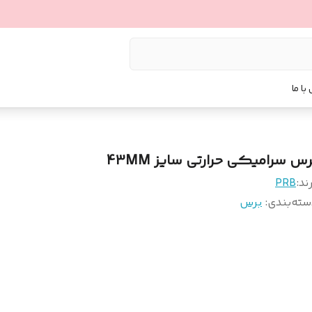
با ما
رس سرامیکی حرارتی سایز 43MM
ند:
PRB
سته‌بندی
:
برس