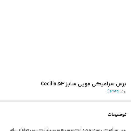
برس سرامیکی مویی سایز 53 Cecilia
برند:
Samto
توضیحات
برس سرامیکی نسوز و ضد الکتریسیته سیسیلیا یک برس حرفه‌ای برای