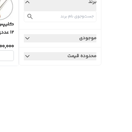
برند
کلیپس 
۱۲ عددی
موجودی
00,000
محدوده قیمت