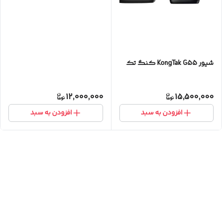
شیور KongTak G55 کنگ تک
12,000,000
15,500,000
افزودن به سبد
افزودن به سبد