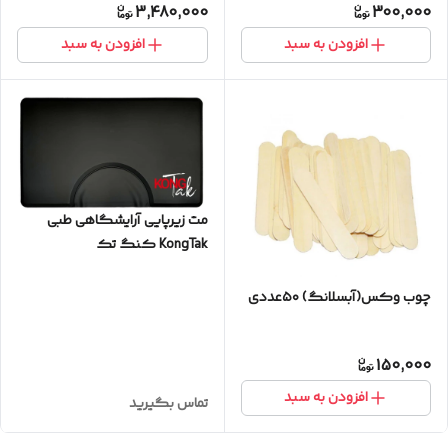
3,480,000
300,000
افزودن به سبد
افزودن به سبد
مت زیرپایی آرایشگاهی طبی
KongTak کنگ تک
چوب وکس(آبسلانگ) ۵۰عددی
150,000
افزودن به سبد
تماس بگیرید