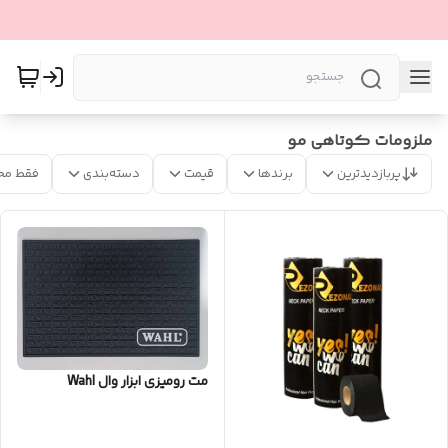
ملزومات کوتاهی مو
پربازدیدترین
برندها
قیمت
دسته‌بندی
فقط مح
مت رومیزی ابزار وال Wahl