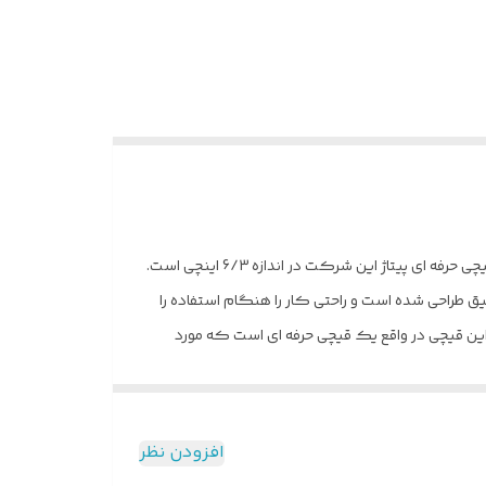
قیچی حرفه ای Alexander Style جز محبوب ترین و معتبر ترین برندهای فعال در حوزه ی تولیدات قیچی های حرفه ای آرایشگاهی می باشد. قیچی حرفه ای پیتاژ این شرکت در اندازه 6/3 اینچی است.
قیق طراحی شده است و راحتی کار را هنگام استفاده را
 این قیچی در واقع یک قیچی حرفه ای است که مورد
اده و یا دچار ضربه شوند.
افزودن نظر