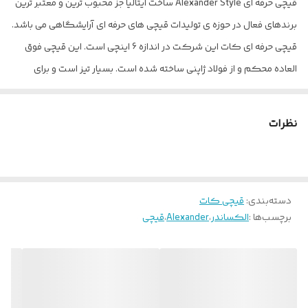
قیچی حرفه ای Alexander Style ساخت ایتالیا جز محبوب ترین و معتبر ترین
برندهای فعال در حوزه ی تولیدات قیچی های حرفه ای آرایشگاهی می باشد.
قیچی حرفه ای کات این شرکت در اندازه 6 اینچی است. این قیچی فوق
العاده محکم و از فولاد ژاپنی ساخته شده است. بسیار تیز است و برای
استفاده مادام العمر می باشد. حلقه جا انگشتی آن دقیق طراحی شده است
و راحتی کار را هنگام استفاده را فراهم می کند. در لبه های قیچی انحنا
نظرات
به گونه ایست تا کمترین اصطکاک را داشته باشد و همین نیز به طول
عمر بالای قیچی می انجامد. این قیچی در واقع یک قیچی حرفه ای است که
مورد استفاده عموم آرایشگران دنیاست. از نکات قابل توجه نسبت به هر
دسته‌بندی
:
قیچی کات
قیچی حرفه ای این است که به هیچ وجه این قیچی ها نباید روی زمین
برچسب‌ها :
الکساندر
،
Alexander
،
قیچی
افتاده و یا دچار ضربه شوند.