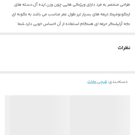
طراحی منحصر به فرد دارای ویژگی هایی چون وزن ایده آل،دسته های
ارگونومیک،تیغه های بسیار تیز،طول عمر مناسب می باشد به گونه ای
که آرایشگر حرفه ای هنگام استفاده از آن احساس خوبی دارد.شما
میتوانید‌ محصولات اصلی Maxinal رو از فروشگاه prbshop با خیال آسوده
تهیه بفرمایید.
نظرات
دسته‌بندی
:
قیچی کات