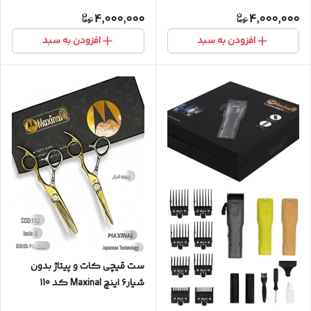
4,000,000
4,000,000
افزودن به سبد
افزودن به سبد
ست قیچی کات و‌ پیتاژ بدون
شیار۶ اینچ Maxinal کد 110
مکسینال