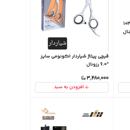
ی‌ پیتاژ ۶ اینچ Maxinal کد103
قیچی پیتاژ شیاردار اکونومی سایز
“6.0 رزونال
3,480,000
افزودن به سبد