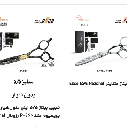
قیچی پیتاژ جتلاینر Excel15% Rezonal
قیچی پیتاژ ۵/۵ اینچ بدون‌شیار
پریمیوم کد P-660 رزونال Rezonal