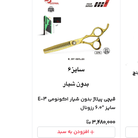
قیچی پیتاژ بدون شیار اکونومی E-3
سایز “6.0 رزونال
3,480,000
افزودن به سبد