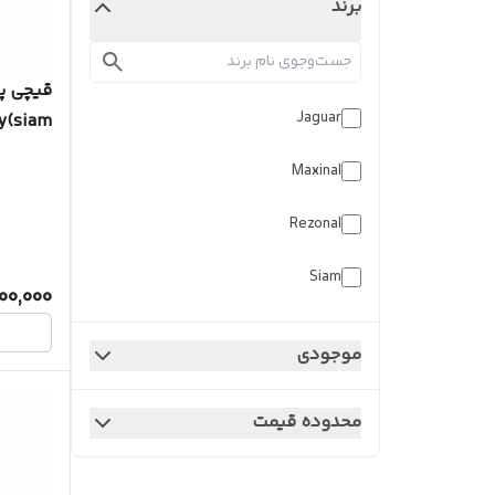
برند
Jaguar
Finny(siam) ص
Maxinal
Rezonal
Siam
00,000
موجودی
محدوده قیمت