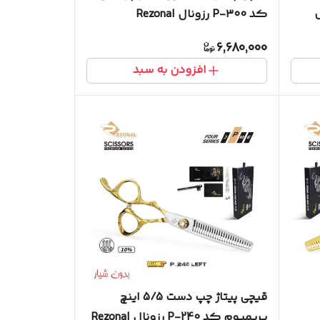
کد P-۳۰۰ رزونال Rezonal
6,680,000
افزودن به سبد
قیچی پیتاژ چپ دست 5/5 اینچ
پریمیوم کد P-240 رزونال Rezonal