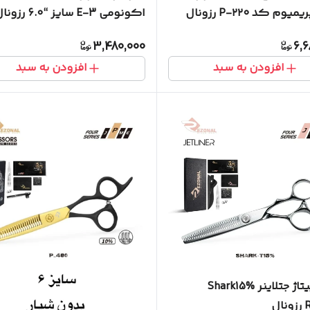
دست پریمیوم کد P-۲۲۰ رزونال
اکونومی E-3 سایز “6.0 رزونال
R
3,480,000
6,6
افزودن به سبد
افزودن به سبد
قیچی پیتاژ جتلاینر Shark15%
ال