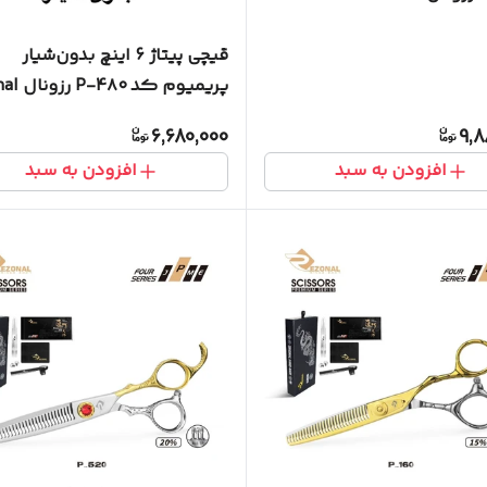
قیچی پیتاژ 6 اینچ بدون‌شیار
پریمیوم کد P-4۸۰ رزونال Rezonal
6,680,000
9,8
افزودن به سبد
افزودن به سبد