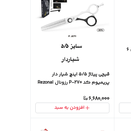
قیچی پیتاژ چپ دست اکونومی ۶
قیچی پیتاژ ۵/۵ اینچ شیار دار
پریمیوم کد P-270 رزونال Rezonal
6,680,000
افزودن به سبد