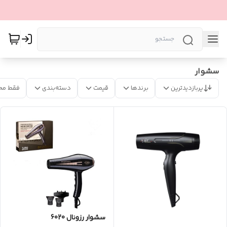
سشوار
پربازدیدترین
برندها
قیمت
دسته‌بندی
فقط مح
سشوار رزونال 6020