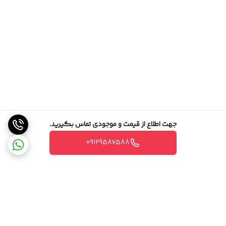
جهت اطلاع از قیمت و موجودی تماس بگیرید.
09129587588