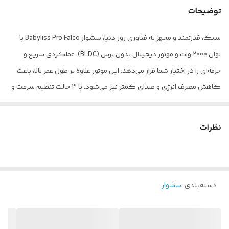
توضیحات
سبک، قدرتمند و مجهز به فناوری روز دنیا، سشوار Babyliss Pro Falco با
توان 2000 وات و موتور دیجیتال بدون برس (BLDC)، عملکردی سریع و
حرفه‌ای را در اختیار شما قرار می‌دهد. این موتور علاوه بر طول عمر بالا، باعث
کاهش مصرف انرژی و صدای کمتر نیز می‌شود. با ۳ حالت تنظیم سرعت و
۴ حالت تنظیم دما، به همراه دکمه هوای سرد، می‌توانید کنترل کامل بر
حالت‌دهی موها داشته باشید. فناوری یونی پیشرفته نیز با کاهش
نظرات
الکتریسیته ساکن، موهایی درخشان، لطیف و بدون وز به شما هدیه
می‌دهد. این سشوار تنها 388 گرم وزن دارد که آن را به یکی از
سبک‌ترین سشوارهای حرفه‌ای موجود تبدیل می‌کند، گزینه‌ای عالی برای
دسته‌بندی
:
سشوار
استفاده طولانی‌مدت بدون خستگی دست. ویژگی‌هایی نظیر فیلتر قابل
جدا شدن برای نظافت آسان و سیم برق بلند ۲.۸ متری، راحتی کار با
دستگاه را به حداکثر می‌رساند. اگر به دنبال یک سشوار سبک، قدرتمند