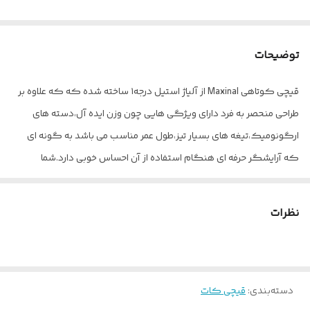
توضیحات
قیچی کوتاهی Maxinal از آلیاژ استیل درجه۱ ساخته شده که که علاوه بر
طراحی منحصر به فرد دارای ویژگی هایی چون وزن ایده آل،دسته های
ارگونومیک،تیغه های بسیار تیز،طول عمر مناسب می باشد به گونه ای
که آرایشگر حرفه ای هنگام استفاده از آن احساس خوبی دارد.شما
میتوانید‌ محصولات اصلی Maxinal رو از فروشگاه prbshop با خیال آسوده
تهیه بفرمایید.
نظرات
دسته‌بندی
:
قیچی کات