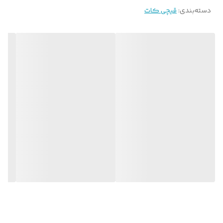
دسته‌بندی
:
قیچی کات
حرفه ای است که مورد استفاده عموم آرایشگران دنیاست. از نکات قابل
توجه نسبت به هر قیچی حرفه ای این است که به هیچ وجه این قیچی ها
نباید روی زمین افتاده و یا دچار ضربه شوند.