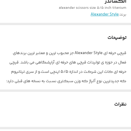
الکساندر
alexander scissors size 5/5 inch titanium
برند:
Alexander Style
توضیحات
قیچی حرفه ای Alexander Style جز محبوب ترین و معتبر ترین برندهای
فعال در حوزه ی تولیدات قیچی های حرفه ای آرایشگاهی می باشد. قیچی
حرفه ای کات این شرکت در اندازه 5/5 اینچی است.و از سری تیتانیوم
که جدیدترین نوع آلیاژ که وزن سبکتری نسبت به نسخه های قبلی دارد؛
این قیچی فوق العاده محکم و از فولاد ژاپنی ساخته شده است. بسیار تیز
است و برای استفاده مادام العمر می باشد. حلقه جا انگشتی آن دقیق
نظرات
طراحی شده است و راحتی کار را هنگام استفاده را فراهم می کند. در لبه
های قیچی انحنا به گونه ایست تا کمترین اصطکاک را داشته باشد و
همین نیز به طول عمر بالای قیچی می انجامد. این قیچی در واقع یک قیچی