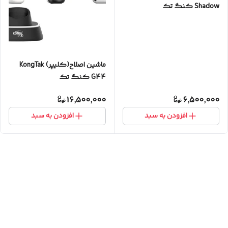
Shadow کنگ تک
ماشین اصلاح(کلیپر) KongTak
G44 کنگ تک
16,500,000
6,500,000
افزودن به سبد
افزودن به سبد