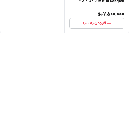
UV BOX KongTak کنگ تک
7,500,000
افزودن به سبد