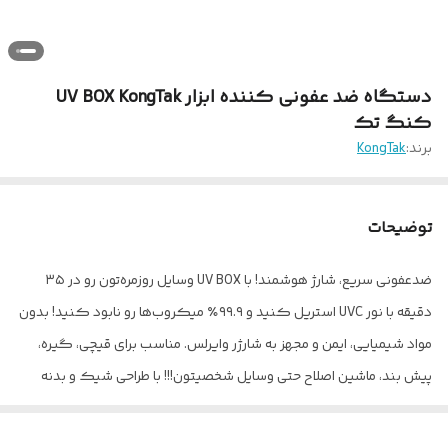
دستگاه ضد عفونی کننده ابزار UV BOX KongTak
کنگ تک
برند:
KongTak
توضیحات
ضدعفونی سریع، شارژ هوشمند! با UV BOX وسایل روزمره‌تون رو در ۳۵
دقیقه با نور UVC استریل کنید و ۹۹.۹٪ میکروب‌ها رو نابود کنید! بدون
مواد شیمیایی، ایمن و مجهز به شارژر وایرلس. مناسب برای قیچی، گیره،
پیش بند، ماشین اصلاح حتی وسایل شخصیتون!!! با طراحی شیک و بدنه
مقاوم ABS.