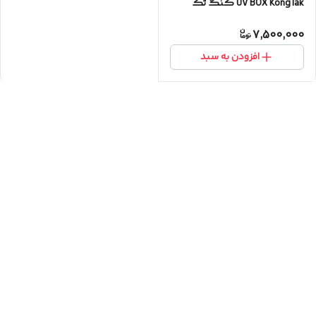
UV BOX KongTak کنگ تک
7,500,000
افزودن به سبد