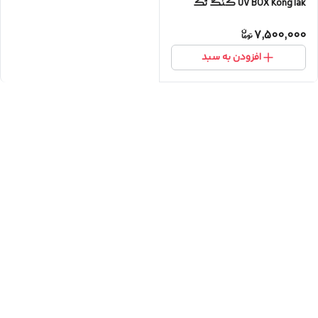
UV BOX KongTak کنگ تک
7,500,000
افزودن به سبد