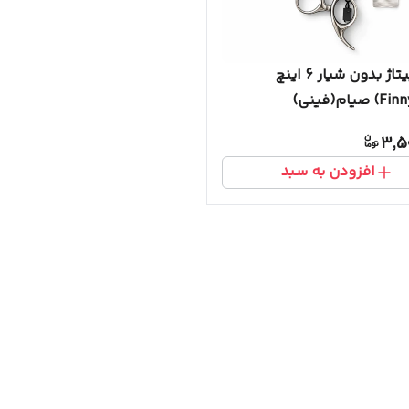
قیچی پیتاژ بدون شیار 6 اینچ
یام(فینی)
3,5
افزودن به سبد