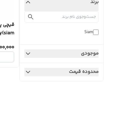
برند
Siam
Finny(siam) ص
00,000
موجودی
محدوده قیمت