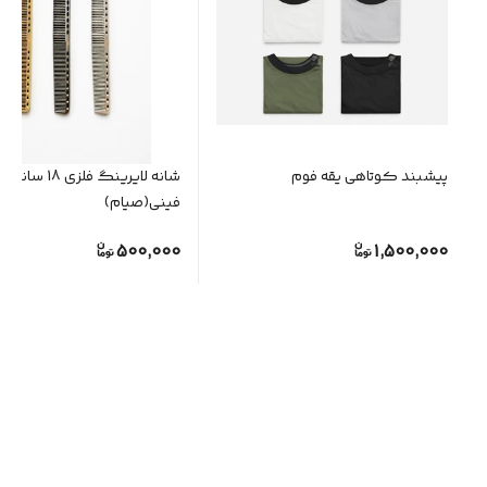
پیشبند کوتاهی یقه فوم
شانه لایرینگ فلزی 18 سانت
فینی(صیام)
500,000
1,500,000